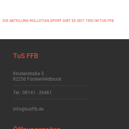
DIE ABTEILUNG ROLLSTUHLSPORT GIBT ES SEIT 1992 IM TUS FFB
TuS FFB
Klosterstraße 5
82256 Fürstenfeldbruck
Tel.: 08141 - 26461
info@tusffb.de